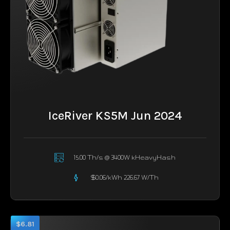
IceRiver KS5M Jun 2024
15.00 Th/s @ 3400W kHeavyHash
$0.06/kWh 226.67 W/Th
$6.81