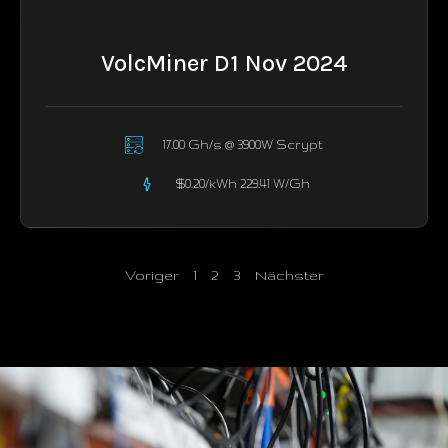
VolcMiner D1 Nov 2024
17.00 Gh/s @ 3900W Scrypt
$0.20/kWh 229.41 W/Gh
Voriger
1
2
3
Nächster