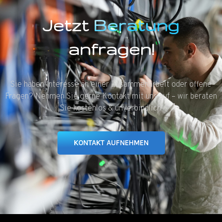
Jetzt
Beratung
anfragen!
Sie haben Interesse an einer Zusammenarbeit oder offene
Fragen? Nehmen Sie gerne Kontakt mit uns auf – wir beraten
Sie kostenlos & unverbindlich!
KONTAKT AUFNEHMEN