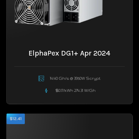
ElphaPex DG1+ Apr 2024
14.40 Gh/s @ 3950W Scrypt
$0.17/kWh 274.31 W/Gh
$12.41