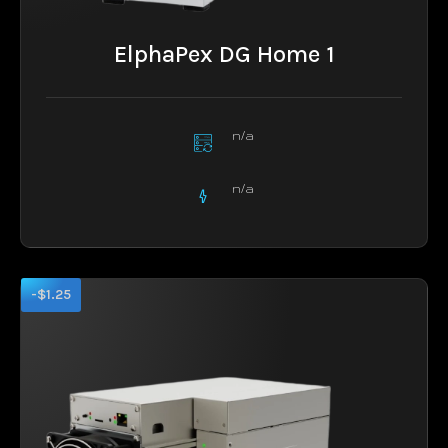
ElphaPex DG Home 1
n/a
n/a
-$1.25