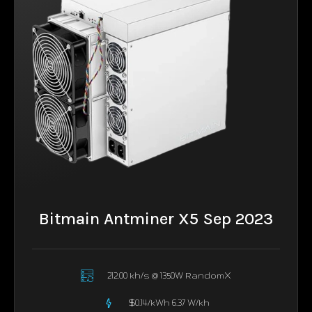
Bitmain Antminer X5 Sep 2023
212.00 kh/s @ 1350W RandomX
$0.14/kWh 6.37 W/kh