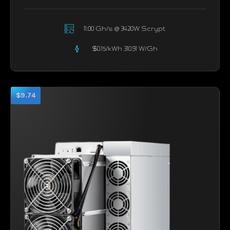
11.00 Gh/s @ 3420W Scrypt
$0.15/kWh 310.91 W/Gh
$9.74