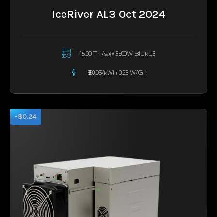
IceRiver AL3 Oct 2024
15.00 Th/s @ 3500W Blake3
$0.06/kWh 0.23 W/Gh
-$0.24