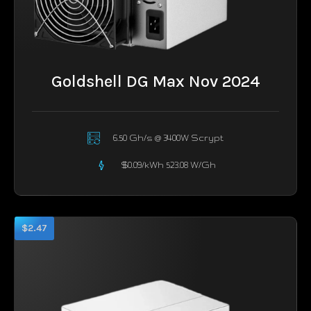
Goldshell DG Max Nov 2024
6.50 Gh/s @ 3400W Scrypt
$0.09/kWh 523.08 W/Gh
$2.47