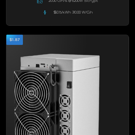
20.00 Gh/s @ 6200W Scrypt
$0.15/kWh 310.00 W/Gh
$1.87