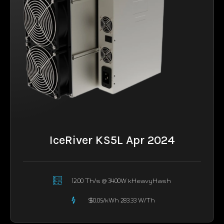
IceRiver KS5L Apr 2024
12.00 Th/s @ 3400W kHeavyHash
$0.05/kWh 283.33 W/Th