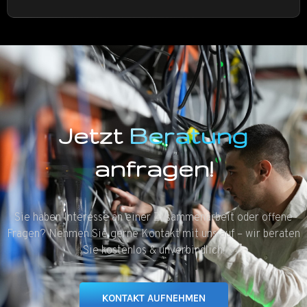
Jetzt
Beratung
anfragen!
Sie haben Interesse an einer Zusammenarbeit oder offene
Fragen? Nehmen Sie gerne Kontakt mit uns auf – wir beraten
Sie kostenlos & unverbindlich!
KONTAKT AUFNEHMEN