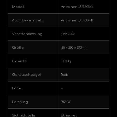
Modell
Antminer L7 (9.3Gh)
Auch bekannt als
Antminer L7 9300Mh
Veröffentlichung
Feb 2022
Größe
195 x 290 x 370mm
Gewicht
15000g
Geräuschpegel
75db
Lüfter
4
Leistung
3425W
Schnittstelle
Ethernet