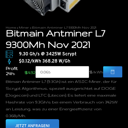
Home
»
Miner
»
Bitmain Antminer L7 9300Mh Nov 2021
Bitmain Antminer L7
9300Mh Nov 2021
9.30 Gh/s @ 3425W Scrypt
$0.12/kWh 368.28 W/Gh
Profit
$/kWh
$4.92
24h:
Bitmain Antminer L7 (9.3Gh) ist ein ASIC-Miner, der für
Scrypt Algorithmus, speziell ausgerichtet auf DOGE
(Dogecoin) und LTC (Litecoin). Es liefert eine maximale
Hashrate von 9.3Gh/s bei einem Verbrauch von 3425W
an Leistung, was zu einer Energieeffizienz von
0.368j/Mh.
JETZT ANFRAGEN!