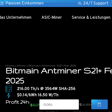
Passives Einkommen
24/7 Support
das Unternehmen
ASIC-Miner
Service & Leistungen
Home
»
Miner
»
Bitmain Antminer S21+ Feb 2025
Bitmain Antminer S21+ F
2025
216.00 Th/s @ 3564W SHA-256
$0.14/kWh 16.50 W/Th
Profit 24h:
$/kWh
$6.07