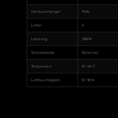
Geräuschpegel
75db
Lüfter
2
Leistung
3564W
Schnittstelle
Ethernet
Temperatur
10 – 40 °C
Luftfeuchtigkeit
10 – 90 %