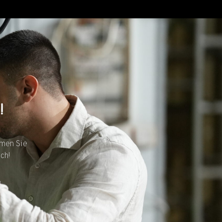
!
hmen Sie
ch!