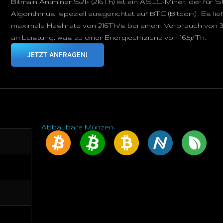
Bitmain Antminer S21+ (216Th) ist ein ASIC-Miner, der für 
Algorithmus, speziell ausgerichtet auf BTC (Bitcoin) . Es lief
maximale Hashrate von 216Th/s bei einem Verbrauch von 
an Leistung, was zu einer Energieeffizienz von 16.5j/Th.
JETZT ANFRAGEN!
Abbaubare Münzen: