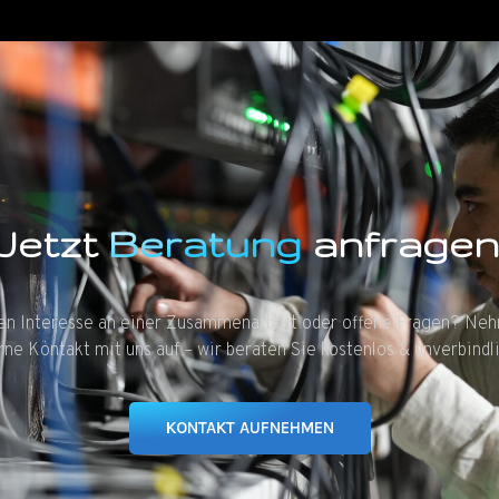
Jetzt
Beratung
anfragen
en Interesse an einer Zusammenarbeit oder offene Fragen? Ne
rne Kontakt mit uns auf – wir beraten Sie kostenlos & unverbindli
KONTAKT AUFNEHMEN