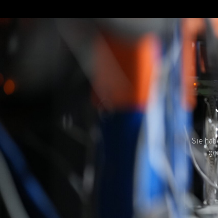
Sie hab
ge