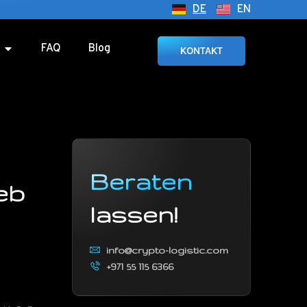
DE
EN
FAQ
Blog
KONTAKT
Beraten
eb
lassen!
info@crypto-logistic.com
+971 55 115 6366