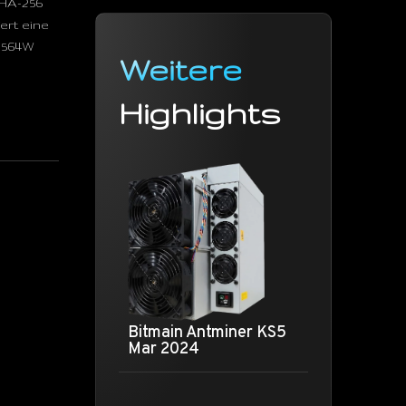
SHA-256
ert eine
3564W
Weitere
Highlights
Bitmain Antminer KS5
Mar 2024